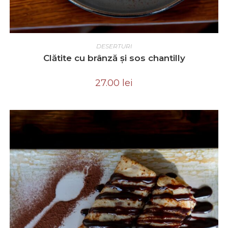
ADD TO CART
DESERTURI
Clătite cu brânză și sos chantilly
27.00
lei