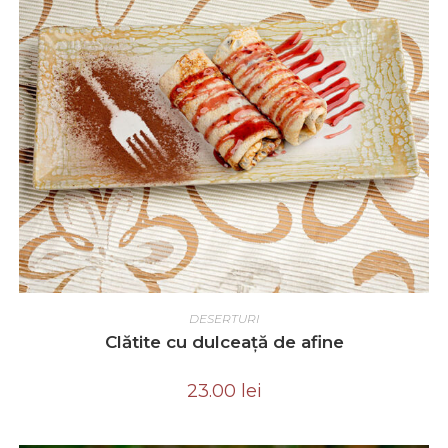
ADD TO CART
DESERTURI
Clătite cu dulceață de afine
23.00
lei