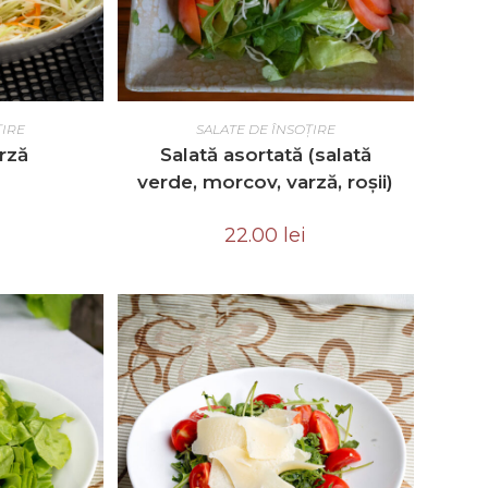
RT
ADD TO CART
ȚIRE
SALATE DE ÎNSOȚIRE
rză
Salată asortată (salată
verde, morcov, varză, roșii)
22.00
lei