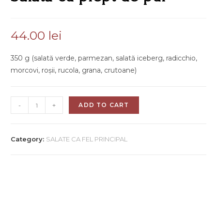
44.00
lei
350 g (salată verde, parmezan, salată iceberg, radicchio,
morcovi, roșii, rucola, grana, crutoane)
-
+
ADD TO CART
Category:
SALATE CA FEL PRINCIPAL