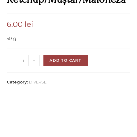
6.00
lei
50 g
-
+
ADD TO CART
Category:
DIVERSE