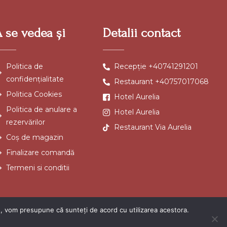
A se vedea și
Detalii contact
Politica de
Recepție +40741291201
confidențialitate
Restaurant +40757017068
Politica Cookies
Hotel Aurelia
Politica de anulare a
Hotel Aurelia
rezervărilor
Restaurant Via Aurelia
Coș de magazin
Finalizare comandă
Termeni si conditii
te, vom presupune că sunteți de acord cu utilizarea acestora.