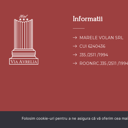
Informatii
MARELE VOLAN SRL
CUI 6240436
J35 /2511 /1994
ROONRC.J35 /2511 /199
Folosim cookie-uri pentru a ne asigura că vă oferim cea mai 