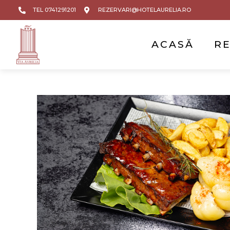
TEL 0741291201
REZERVARI@HOTELAURELIA.RO
ACASĂ
R