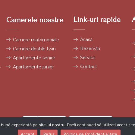
Link-uri rapide
Camerele noastre
Acasă
Camere matrimoniale
Rezervări
Camere double twin
Servicii
Apartamente senior
Contact
4
Apartamente junior
bună experiență pe site-ul nostru. Dacă continuați să utilizați acest si
Accept
Refuz
Politica de Confidentialitate