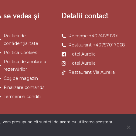
A se vedea și
Detalii contact
Politica de
Recepție +40741291201
confidențialitate
Restaurant +40757017068
Politica Cookies
Hotel Aurelia
Politica de anulare a
Hotel Aurelia
rezervărilor
Restaurant Via Aurelia
Coș de magazin
Finalizare comandă
Termeni si conditii
te, vom presupune că sunteți de acord cu utilizarea acestora.
O