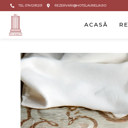
TEL 0741291201
REZERVARI@HOTELAURELIA.RO
ACASĂ
R