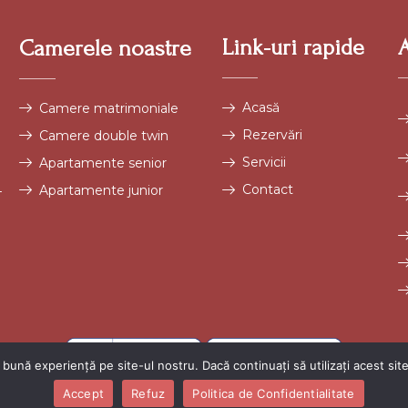
Link-uri rapide
Camerele noastre
Acasă
Camere matrimoniale
Rezervări
Camere double twin
Servicii
Apartamente senior
Contact
4
Apartamente junior
bună experiență pe site-ul nostru. Dacă continuați să utilizați acest si
Accept
Refuz
Politica de Confidentialitate
© COPYRIGHT 2025 HOTELSIRESTAURANTVIAAURELIA.R