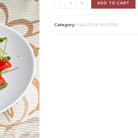
-
+
ADD TO CART
Category:
SALATE DE ÎNSOȚIRE