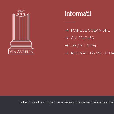
Informatii
MARELE VOLAN SRL
CUI 6240436
J35 /2511 /1994
ROONRC.J35 /2511 /199
Folosim cookie-uri pentru a ne asigura că vă oferim cea mai 